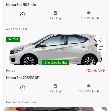
Honda Brio RS 2 màu
0
Xe xăng
TP. Hồ Chí Minh
Auto Anh Tú LM
Xe mới
Cho phép lái thử
452 triệu VNĐ
Honda
Honda Brio 2022 RS OP1
0
Xe xăng
TP. Hồ Chí Minh
Honda Ôtô Phước Thành