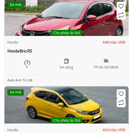
Xe mới
Cho phép lái thử
448 triệu VNĐ
Honda
Honda Brio RS
0
Xe xăng
TP. Hồ Chí Minh
Auto Anh Tú LM
Xe mới
Cho phép lái thử
454 triệu VNĐ
Honda