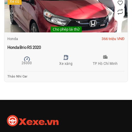
Xe cũ
Cho phép lái thử
366 triệu VNĐ
Honda
Honda Brio RS 2020
26000
Xe xăng
TP. Hồ Chí Minh
Thảo Nhi Car