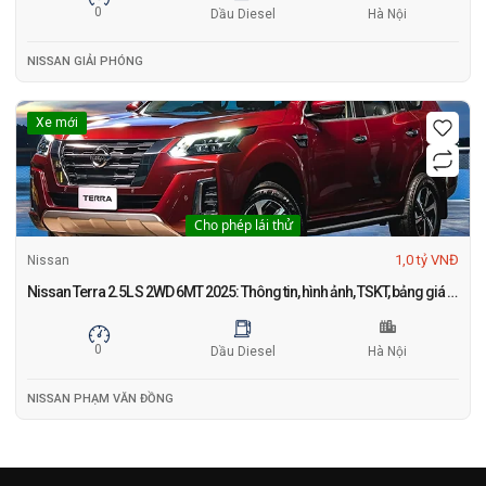
0
Dầu Diesel
Hà Nội
NISSAN GIẢI PHÓNG
Xe mới
Cho phép lái thử
1,0 tỷ VNĐ
Nissan
Nissan Terra 2.5L S 2WD 6MT 2025: Thông tin, hình ảnh, TSKT, bảng giá và khuyến mãi mới nhất tháng 1
0
Dầu Diesel
Hà Nội
NISSAN PHẠM VĂN ĐỒNG