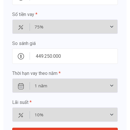
Số tiền vay
*
So sánh giá
Thời hạn vay theo năm
*
Lãi suất
*