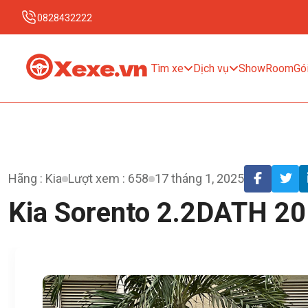
0828432222
Tìm xe
Dịch vụ
ShowRoom
Gói
Hãng : Kia
Lượt xem : 658
17 tháng 1, 2025
Kia Sorento 2.2DATH 2