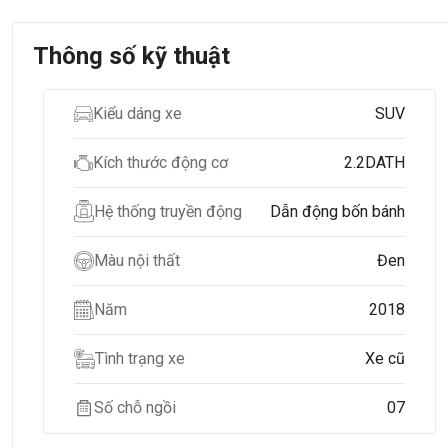
Thông số kỹ thuật
Kiểu dáng xe
SUV
Kích thước động cơ
2.2DATH
Hệ thống truyền động
Dẫn động bốn bánh
Màu nội thất
Đen
Năm
2018
Tình trạng xe
Xe cũ
Số chỗ ngồi
07