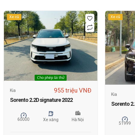
Xe cũ
Xe cũ
Cho phép lái thử
955 triệu VNĐ
Kia
Kia
Sorento 2.2D signature 2022
Sorento 2.
60000
Xe xăng
Hà Nội
51999