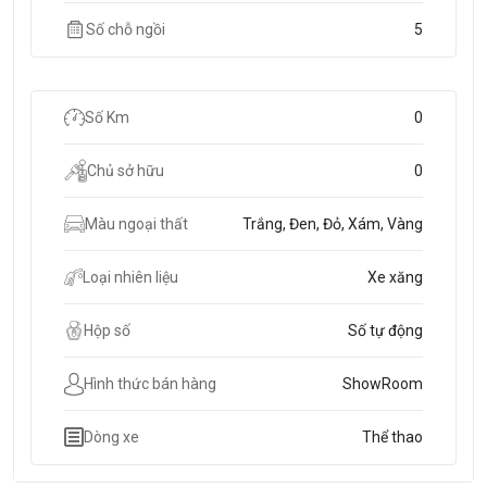
Số chỗ ngồi
5
Số Km
0
Chủ sở hữu
0
Màu ngoại thất
Trắng, Đen, Đỏ, Xám, Vàng
Loại nhiên liệu
Xe xăng
Hộp số
Số tự động
Hình thức bán hàng
ShowRoom
Dòng xe
Thể thao