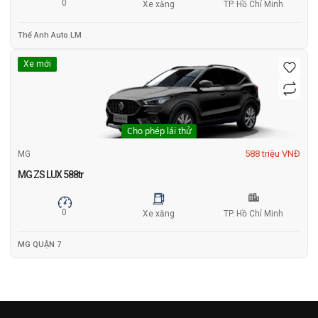
0
Xe xăng
TP. Hồ Chí Minh
Thế Anh Auto LM
Xe mới
Cho phép lái thử
588 triệu VNĐ
MG
MG ZS LUX 588tr
0
Xe xăng
TP. Hồ Chí Minh
MG QUẬN 7