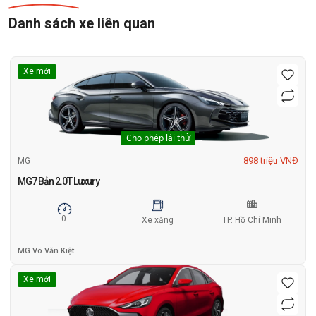
Danh sách xe liên quan
Xe mới
Cho phép lái thử
898 triệu VNĐ
MG
MG7 Bản 2.0T Luxury
0
Xe xăng
TP. Hồ Chí Minh
MG Võ Văn Kiệt
Xe mới