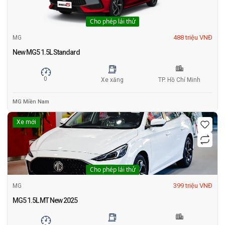
Cho phép lái thử
488 triệu VNĐ
MG
New MG5 1.5L Standard
0
Xe xăng
TP. Hồ Chí Minh
MG Miền Nam
Xe mới
Cho phép lái thử
399 triệu VNĐ
MG
MG5 1.5L MT New 2025