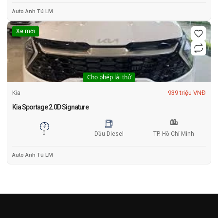
Auto Anh Tú LM
Xe mới
Cho phép lái thử
939 triệu VNĐ
Kia
Kia Sportage 2.0D Signature
0
Dầu Diesel
TP. Hồ Chí Minh
Auto Anh Tú LM