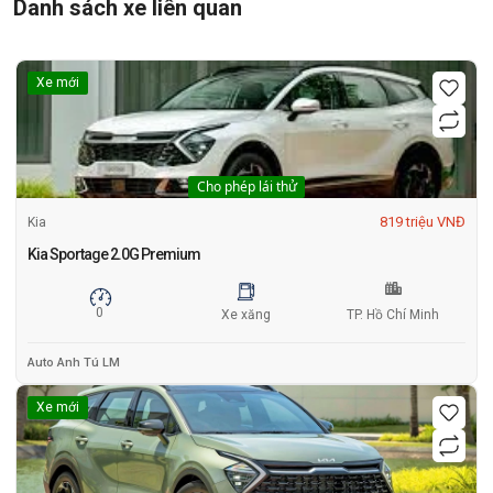
Danh sách xe liên quan
Xe mới
Cho phép lái thử
819 triệu VNĐ
Kia
Kia Sportage 2.0G Premium
0
Xe xăng
TP. Hồ Chí Minh
Auto Anh Tú LM
Xe mới