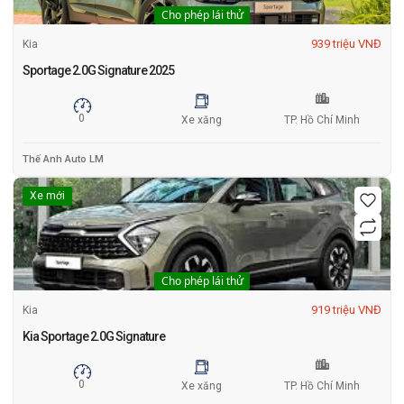
Cho phép lái thử
939 triệu VNĐ
Kia
Sportage 2.0G Signature 2025
0
Xe xăng
TP. Hồ Chí Minh
Thế Anh Auto LM
Xe mới
Cho phép lái thử
919 triệu VNĐ
Kia
Kia Sportage 2.0G Signature
0
Xe xăng
TP. Hồ Chí Minh