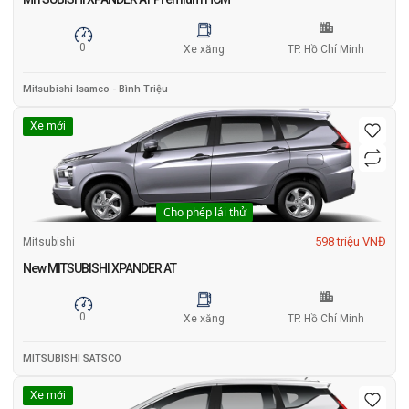
0
Xe xăng
TP. Hồ Chí Minh
Mitsubishi Isamco - Bình Triệu
Xe mới
Cho phép lái thử
598 triệu VNĐ
Mitsubishi
New MITSUBISHI XPANDER AT
0
Xe xăng
TP. Hồ Chí Minh
MITSUBISHI SATSCO
Xe mới