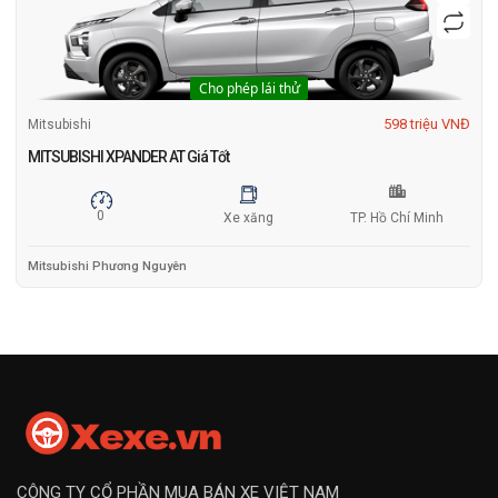
Cho phép lái thử
598 triệu VNĐ
Mitsubishi
MITSUBISHI XPANDER AT Giá Tốt
0
Xe xăng
TP. Hồ Chí Minh
Mitsubishi Phương Nguyên
CÔNG TY CỔ PHẦN MUA BÁN XE VIỆT NAM