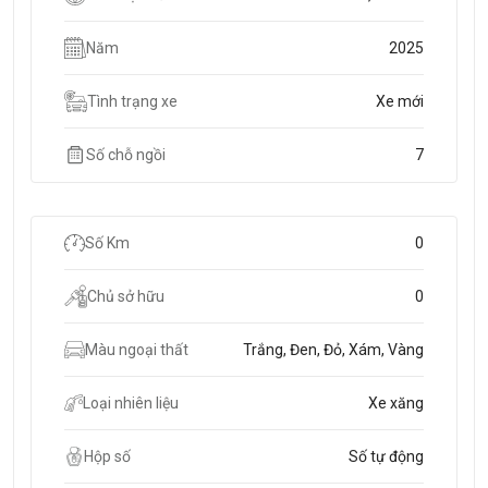
Năm
2025
Tình trạng xe
Xe mới
Số chỗ ngồi
7
Số Km
0
Chủ sở hữu
0
Màu ngoại thất
Trắng, Đen, Đỏ, Xám, Vàng
Loại nhiên liệu
Xe xăng
Hộp số
Số tự động