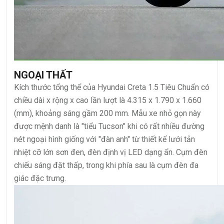
NGOẠI THẤT
Kích thước tổng thể của Hyundai Creta 1.5 Tiêu Chuẩn có
chiều dài x rộng x cao lần lượt là 4.315 x 1.790 x 1.660
(mm), khoảng sáng gầm 200 mm. Mẫu xe nhỏ gọn này
được mệnh danh là "tiểu Tucson" khi có rất nhiều đường
nét ngoại hình giống với "đàn anh" từ thiết kế lưới tản
nhiệt cỡ lớn sơn đen, đèn định vị LED dạng ẩn. Cụm đèn
chiếu sáng đặt thấp, trong khi phía sau là cụm đèn đa
giác đặc trưng.