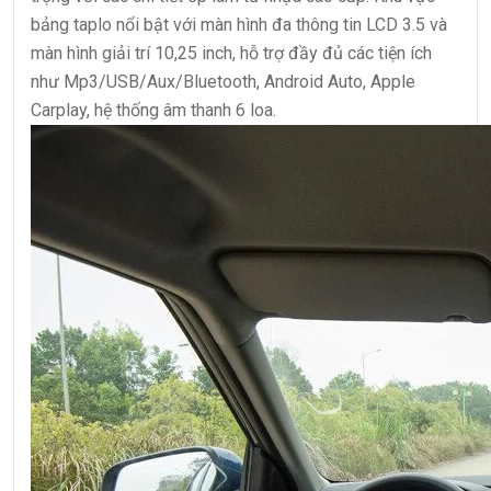
bảng taplo nổi bật với màn hình đa thông tin LCD 3.5 và
màn hình giải trí 10,25 inch, hỗ trợ đầy đủ các tiện ích
như Mp3/USB/Aux/Bluetooth, Android Auto, Apple
Carplay, hệ thống âm thanh 6 loa.