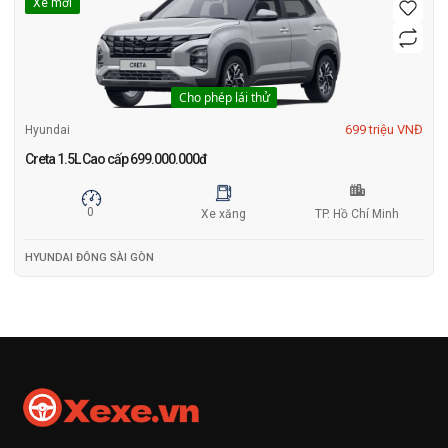
Xe mới
Cho phép lái thử
699 triệu VNĐ
Hyundai
Creta 1.5L Cao cấp 699.000.000đ
0
Xe xăng
TP. Hồ Chí Minh
HYUNDAI ĐÔNG SÀI GÒN