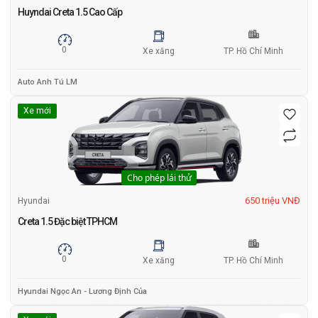
Huyndai Creta 1.5 Cao Cấp
0
Xe xăng
TP. Hồ Chí Minh
Auto Anh Tú LM
Xe mới
Cho phép lái thử
650 triệu VNĐ
Hyundai
Creta 1.5 Đặc biệt TPHCM
0
Xe xăng
TP. Hồ Chí Minh
Hyundai Ngọc An - Lương Định Của