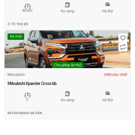
46000
Xe xăng
Hà Nội
Ô TÔ THỦ ĐÔ
Xe mới
Cho phép lái thử
698 triệu VNĐ
Mitsubishi
Mitsubishi Xpander Cross bb
0
Xe xăng
Hà Nội
MITSHUBISHI AN DÂN