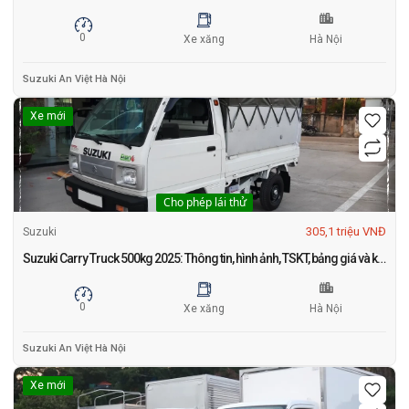
0
Xe xăng
Hà Nội
Suzuki An Việt Hà Nội
Xe mới
Cho phép lái thử
305,1 triệu VNĐ
Suzuki
Suzuki Carry Truck 500kg 2025: Thông tin, hình ảnh, TSKT, bảng giá và khuyến mãi mới nhất tháng 1
0
Xe xăng
Hà Nội
Suzuki An Việt Hà Nội
Xe mới